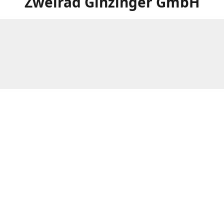
Zweirad Ginzinger GmbH
Weitere Filialen von Zweirad Ginzinger:
www.ginzinger.at/filialen