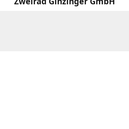
Zweirad Ginzinger GmbH
Weitere Filialen von Zweirad Ginzinger:
www.ginzinger.at/filialen