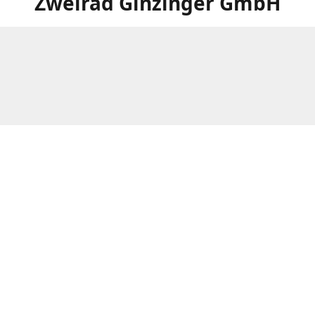
Zweirad Ginzinger GmbH
Weitere Filialen von Zweirad Ginzinger:
www.ginzinger.at/filialen